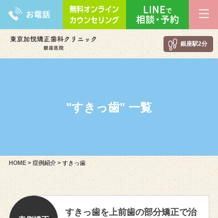
銀座駅2分
"すきっ歯" 一覧
HOME
>
症例紹介
>
すきっ歯
すきっ歯を上前歯の部分矯正で治