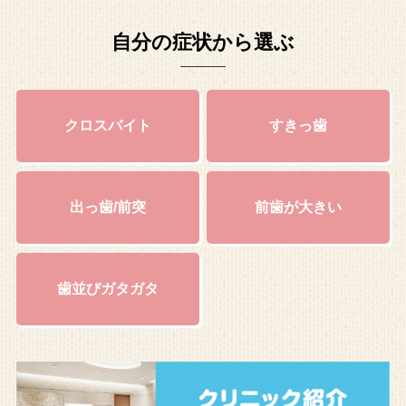
自分の症状から選ぶ
クロスバイト
すきっ歯
出っ歯/前突
前歯が大きい
歯並びガタガタ