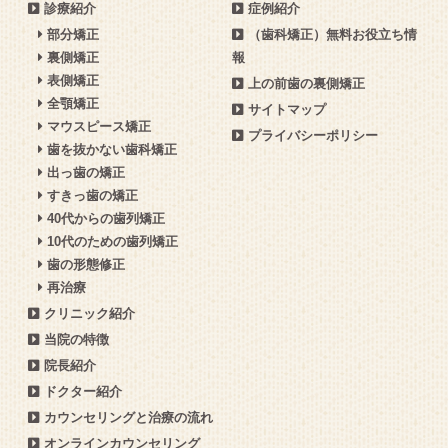
診療紹介
症例紹介
部分矯正
（歯科矯正）無料お役立ち情
裏側矯正
報
表側矯正
上の前歯の裏側矯正
全顎矯正
サイトマップ
マウスピース矯正
プライバシーポリシー
歯を抜かない歯科矯正
出っ歯の矯正
すきっ歯の矯正
40代からの歯列矯正
10代のための歯列矯正
歯の形態修正
再治療
クリニック紹介
当院の特徴
院長紹介
ドクター紹介
カウンセリングと治療の流れ
オンラインカウンセリング