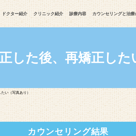
ドクター紹介
クリニック紹介
診療内容
カウンセリングと治療
当院の特徴
部分矯正
矯正した後、再矯正した
アクセス
裏側矯正
表側矯正
全顎矯正
したい（写真あり）
マウスピース矯正
歯を抜かない歯科矯正
カウンセリング結果