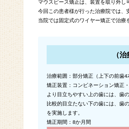
マウスピース矯正は、装置を取り外し
今回この患者様が行った治療院では、
当院では固定式のワイヤー矯正で治療
（治
治療範囲：部分矯正（上下の前歯4
矯正装置：コンビネーション矯正
より目立ちやすい上の歯には、歯
比較的目立たない下の歯には、歯
を実施します。
矯正期間：8か月間