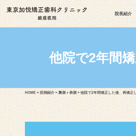
院長紹介
他院で2年間
HOME
>
症例紹介
>
裏側＋表側
>
他院で2年間矯正した後、再矯正